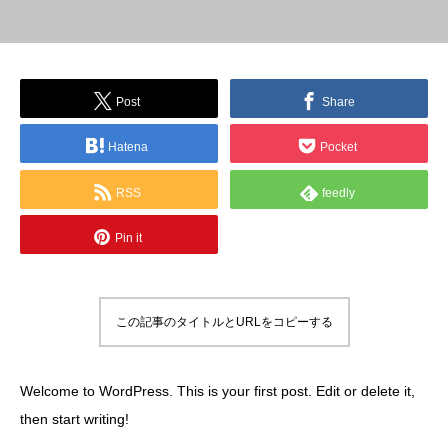
Post
Share
Hatena
Pocket
RSS
feedly
Pin it
この記事のタイトルとURLをコピーする
Welcome to WordPress. This is your first post. Edit or delete it,
then start writing!