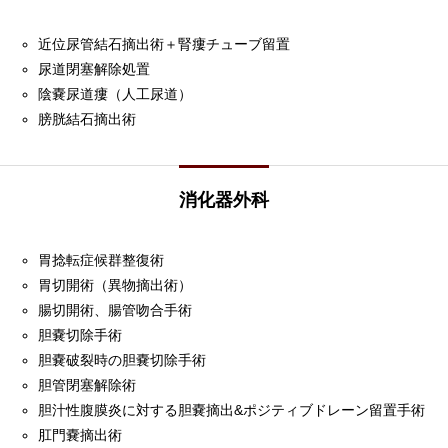
近位尿管結石摘出術＋腎瘻チューブ留置
尿道閉塞解除処置
陰嚢尿道瘻（人工尿道）
膀胱結石摘出術
消化器外科
胃捻転症候群整復術
胃切開術（異物摘出術）
腸切開術、腸管吻合手術
胆嚢切除手術
胆嚢破裂時の胆嚢切除手術
胆管閉塞解除術
胆汁性腹膜炎に対する胆嚢摘出&ポジティブドレーン留置手術
肛門嚢摘出術