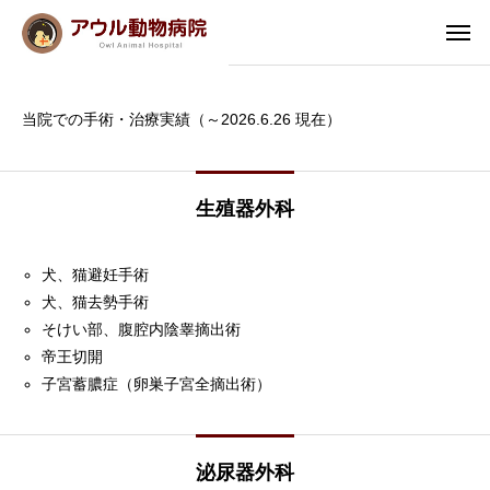
当院での手術・治療実績（～2026.6.26 現在）
生殖器外科
犬、猫避妊手術
犬、猫去勢手術
そけい部、腹腔内陰睾摘出術
帝王切開
子宮蓄膿症（卵巣子宮全摘出術）
泌尿器外科