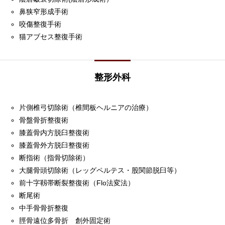
鼻狭窄形成手術
咬傷整復手術
猫アブセス整復手術
整形外科
片側椎弓切除術（椎間板ヘルニアの治療）
骨盤骨折整復術
膝蓋骨内方脱臼整復術
膝蓋骨外方脱臼整復術
断指術（指骨切除術）
大腿骨頭切除術（レッグペルテス・股関節脱臼等）
前十字靱帯断裂整復術（Flo法変法）
断尾術
中手骨骨折整復
脛骨遠位多骨折 創外固定術