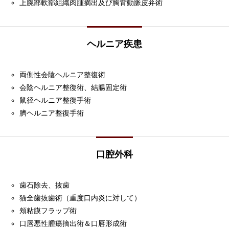
上腕部軟部組織肉腫摘出及び胸背動脈皮弁術
ヘルニア疾患
両側性会陰ヘルニア整復術
会陰ヘルニア整復術、結腸固定術
鼠径ヘルニア整復手術
臍ヘルニア整復手術
口腔外科
歯石除去、抜歯
猫全歯抜歯術（重度口内炎に対して）
頬粘膜フラップ術
口唇悪性腫瘍摘出術＆口唇形成術