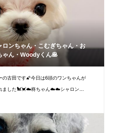
シャロンちゃん・こむぎちゃん・お
ゃん・Woodyくん🥞
ーの古田です🌠今日は6頭のワンちゃんが
した🐩💓☁️柊ちゃん☁️☁️シャロンち
☁️☁️おもちくん☁️☁️アンちゃん☁️☁️W
のご来院お待ちしており