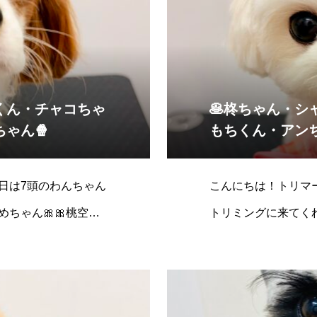
くん・チャコちゃ
🥞柊ちゃん・
ゃん🍿
もちくん・アンち
日は7頭のわんちゃん
こんにちは！トリマ
めちゃん🎀🎀桃空く
トリミングに来てくれま
🎀モコちゃん🎀🎀ア
ゃん☁️☁️こむぎちゃん
oodyくん☁️また