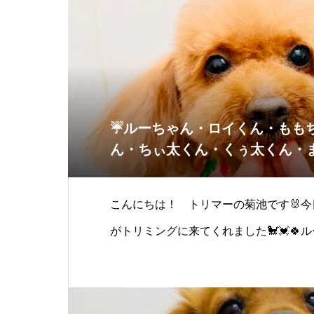
☔️ルーちゃん・ロイくん・もも
ん・ちぃ太くん・くぅ太くん・
☔️
こんにちは！ トリマーの菊池です🐰今
がトリミングに来てくれました🐩💓🍀ル
くん🍀 🍀ももちゃん🍀🍀アキちゃん
🍀くぅ太くん🍀