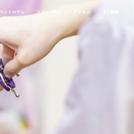
ペットホテル
スタッフ紹介
アクセス
求人募集