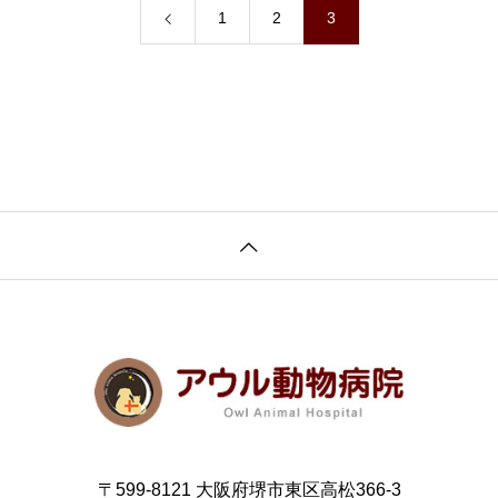
1
2
3
〒599-8121 大阪府堺市東区高松366-3